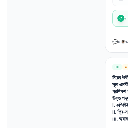
৬
C
💬
👁
0
ICT
★ 
নিচের উদ
সুমা এমবি
প্রশিক্ষণ
উক্ত পদ্
i. কম্পিউ
ii. ত্রি-
iii. অ্যা