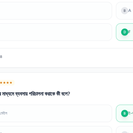
A
B
F
D
8
★ ★ ★ ★
ের মাধ্যমে ব্যবসায় পরিচালনা করাকে কী বলে?
মেইল
ই-ক
B