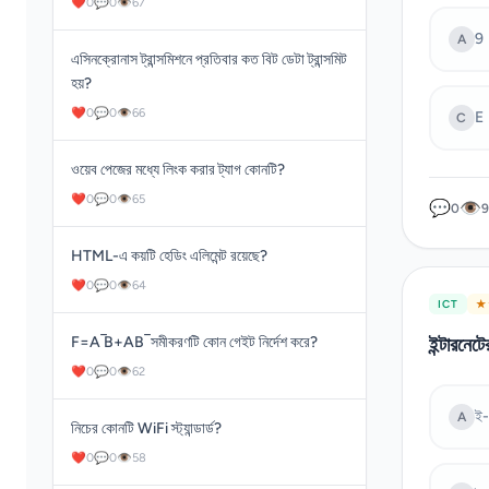
❤
0
💬
0
👁
67
9
A
এসিনক্রোনাস ট্রান্সমিশনে প্রতিবার কত বিট ডেটা ট্রান্সমিট
হয়?
❤
0
💬
0
👁
66
E
C
ওয়েব পেজের মধ্যে লিংক করার ট্যাগ কোনটি?
❤
0
💬
0
👁
65
💬
👁
0
9
HTML-এ কয়টি হেডিং এলিমেন্ট রয়েছে?
❤
0
💬
0
👁
64
ICT
★ 
F=A ̅B+AB ̅ সমীকরণটি কোন গেইট নির্দেশ করে?
ইন্টারনেট
❤
0
💬
0
👁
62
ই-
A
নিচের কোনটি WiFi স্ট্যান্ডার্ড?
❤
0
💬
0
👁
58