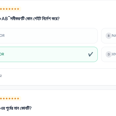
★ ★ ★ ★ ★ ★ ★
B ̅ সমীকরণটি কোন গেইট নির্দেশ করে?
OR
N
B
✔
OR
X
D
2
★ ★ ★ ★ ★ ★ ★
র পূর্বের মান কোনটি?