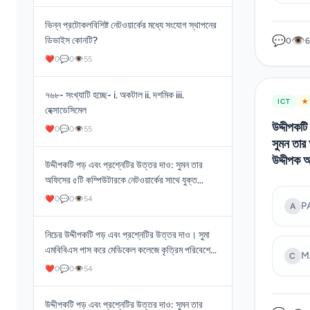
প্রশিক্ষণ গ্রহণের পদ্ধতি হলো- উক্ত পদ্ধতি বাস্তবায়নে
প্রয়োজন- i. কম্পিউটার সিমুলেশন ii. ত্রি-মাত্রিক ইমেজ
ভিন্ন প্রটোকলবিশিষ্ট নেটওয়ার্কের মধ্যে সংযোগ স্থাপনের
iii. অ্যাকচুয়েটর
💬
👁
ডিভাইস কোনটি?
0
6
❤
0
💬
0
👁
55
৭৬৮- সংখ্যাটি হচ্ছে- i. অকটাল ii. দশমিক iii.
ICT
★ 
হেক্সাডেসিমেল
উদ্দীপকটি
❤
0
💬
0
👁
55
সুমন তার
উদ্দীপক 
উদ্দীপকটি পড় এবং প্রশ্নেটির উত্তর দাও: সুমন তার
অফিসের ৫টি কম্পিউটারকে নেটওয়ার্কের সাথে যুক্ত
করেছেন। ফলে পেনড্রাইভের চেয়ে অনেক দ্রুত ডেটা
❤
0
💬
0
👁
54
P
A
স্থানান্তর সম্ভব হয়েছে। উদ্দীপক অনুযায়ী উপযুক্ত
সংযোগ ব্যবস্থা কোনটি? সুমনের গৃহীত ব্যবস্থায় যে যে
নিচের উদ্দীপকটি পড় এবং প্রশ্নেটির উত্তর দাও। সুমা
রিসোর্সসমূহ শেয়ার করা সম্ভব হবে- i. হার্ডওয়্যার ii.
এমবিবিএস পাস করে মেডিকেল কলেজে কৃত্রিম পরিবেশে
M
সফটওয়্যার iii. ইনফরমেশন
C
কোনো রোগী ছাড়াই সার্জারি প্রশিক্ষণ গ্রহণ করে।
❤
0
💬
0
👁
54
প্রশিক্ষণ গ্রহণের পদ্ধতি হলো-
উদ্দীপকটি পড় এবং প্রশ্নেটির উত্তর দাও: সুমন তার