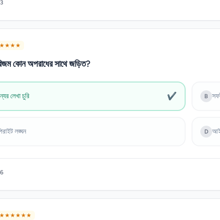
3
★ ★ ★ ★
রিজম কোন অপরাধের সাথে জড়িত?
✔
্যের লেখা চুরি
সফট
B
িরাইট লঙ্ঘন
আইড
D
6
★ ★ ★ ★ ★ ★