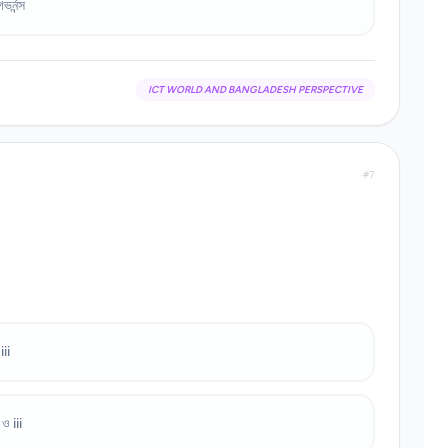
ভর্নন্স
ICT WORLD AND BANGLADESH PERSPECTIVE
#7
iii
i ও iii