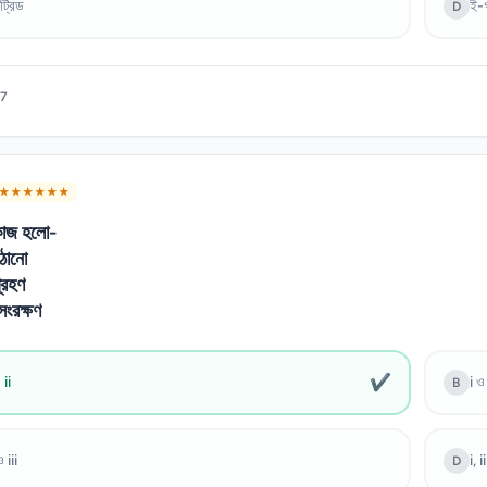
ট্রিড
ই-গ
D
7
★ ★ ★ ★ ★ ★
কাজ হলো-
াঠানো
গ্রহণ
সংরক্ষণ
✔
 ii
i ও 
B
ও iii
i, i
D