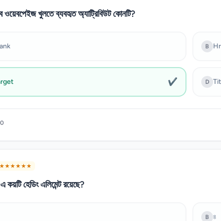
বে ওয়েবপেইজ খুলতে ব্যবহৃত অ্যাট্রিবিউট কোনটি?
lank
Hr
B
✔
arget
Ti
D
70
★ ★ ★ ★ ★ ★
য়টি হেডিং এলিমেন্ট রয়েছে?
৪
B