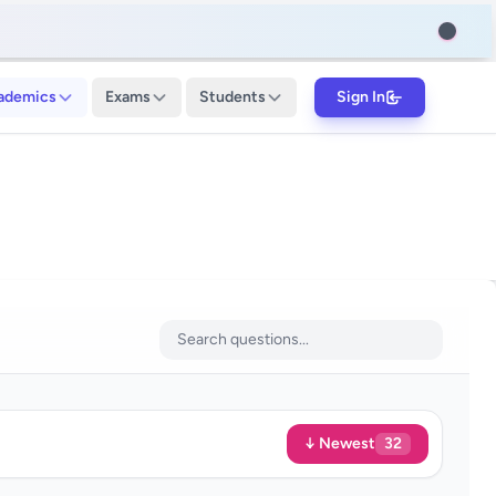
ademics
Exams
Students
Sign In
↓ Newest
32