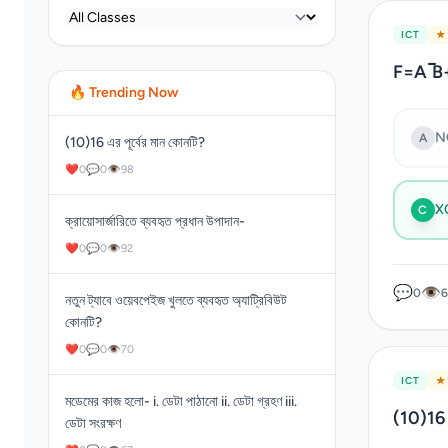
ICT
★ 
F=A ̅B+A
🔥 Trending Now
N
A
(10)16 এর পূর্বের মান কোনটি?
❤
0
💬
0
👁
98
X
C
ক্রায়োসার্জারিতে ব্যবহৃত প্রধান উপাদান-
❤
0
💬
0
👁
92
💬
👁
0
6
নতুন ট্যাবে ওয়েবপেইজ খুলতে ব্যবহৃত অ্যাট্রিবিউট
কোনটি?
❤
0
💬
0
👁
70
ICT
★ 
মডেমের কাজ হলো- i. ডেটা পাঠানো ii. ডেটা গ্রহণ iii.
(10)16 এ
ডেটা সংরক্ষণ