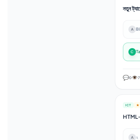
নতুন ট্যা
B
A
T
C
💬
👁
0
ICT
★ 
HTML-এ ক
২
A