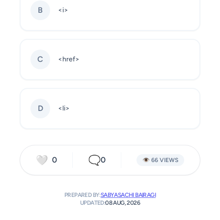
B
<i>
C
<href>
D
<li>
🤍
🗨️
0
0
👁️ 66 VIEWS
PREPARED BY:
SABYASACHI BAIRAGI
UPDATED:
08 AUG, 2026