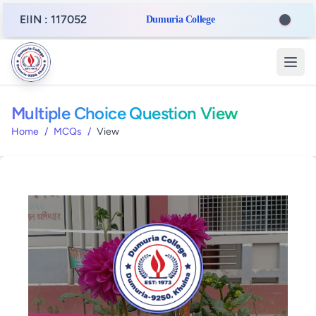
EIIN : 117052
Dumuria College
Multiple Choice Question View
Home
/
MCQs
/
View