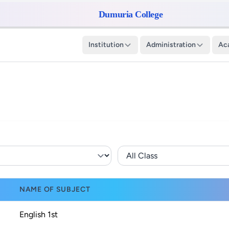
Dumuria College
Institution
Administration
Ac
NAME OF SUBJECT
English
1st