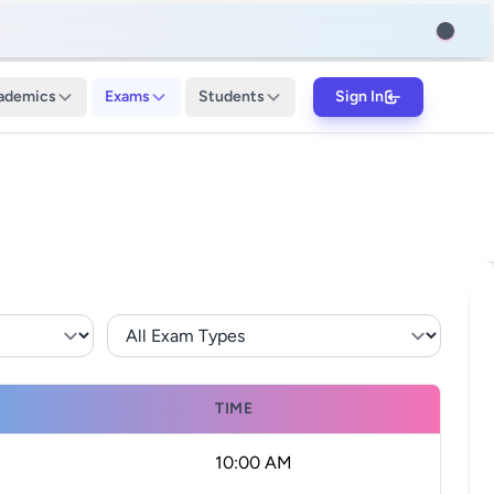
ademics
Exams
Students
Sign In
TIME
10:00 AM