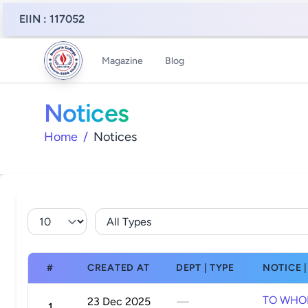
EIIN : 117052
Magazine
Blog
Notices
Home
/
Notices
#
CREATED AT
DEPT | TYPE
NOTICE |
TO WHO
23 Dec 2025
—
1