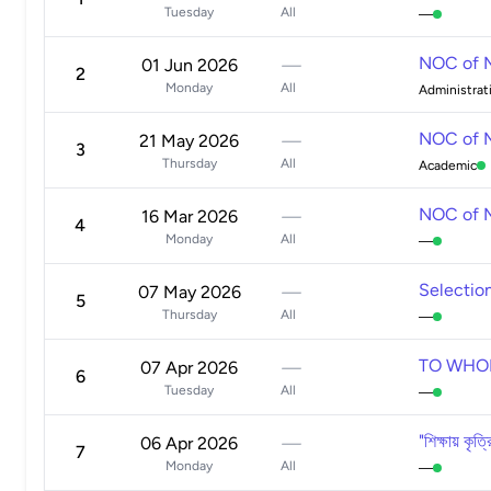
Tuesday
All
—
NOC of Mr
01 Jun 2026
—
2
Monday
All
Administrat
NOC of Mr
21 May 2026
—
3
Thursday
All
Academic
NOC of M
16 Mar 2026
—
4
Monday
All
—
Selection
07 May 2026
—
5
Thursday
All
—
TO WHO
07 Apr 2026
—
6
Tuesday
All
—
"শিক্ষায় কৃত
06 Apr 2026
—
7
Monday
All
—