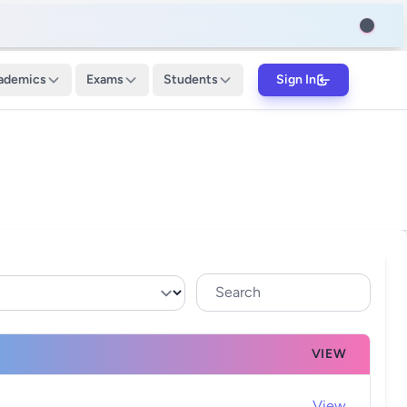
ademics
Exams
Students
Sign In
VIEW
View