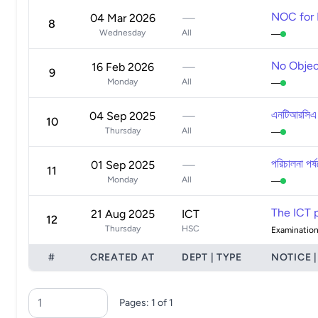
NOC for M
04 Mar 2026
—
8
Wednesday
All
—
No Objec
16 Feb 2026
—
9
Monday
All
—
এনটিআরসিএ কর
04 Sep 2025
—
10
Thursday
All
—
পরিচালনা পর্
01 Sep 2025
—
11
Monday
All
—
The ICT 
21 Aug 2025
ICT
12
Thursday
HSC
Examinatio
#
CREATED AT
DEPT | TYPE
NOTICE |
Pages: 1 of 1