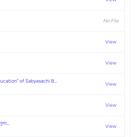
No File
View
View
ducation" of Sabyasachi B...
View
View
ুমত...
View