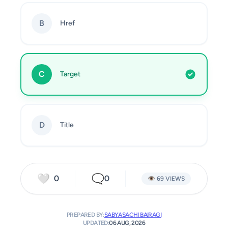
B
Href
C
Target
D
Title
🤍
🗨️
0
0
👁️ 69 VIEWS
PREPARED BY:
SABYASACHI BAIRAGI
UPDATED:
06 AUG, 2026