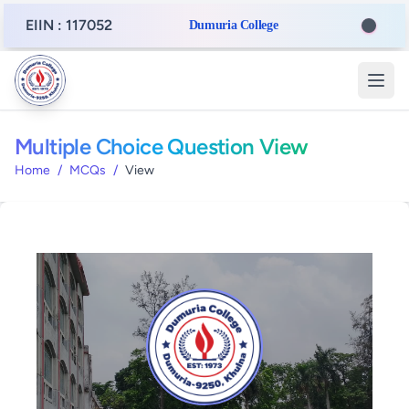
EIIN : 117052
Dumuria College
Multiple Choice Question View
Home
/
MCQs
/
View