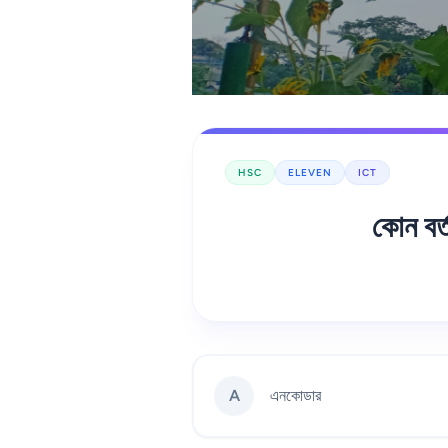
HSC
ELEVEN
ICT
কোন বর
A
এনকোডার