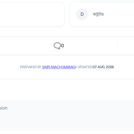
D
কাউন্টার
🗨️
0
PREPARED BY:
SABYASACHI BAIRAGI
•
UPDATED:
07 AUG, 2026