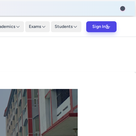
ademics
Exams
Students
Sign In