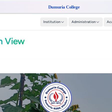
Dumuria College
Institution
Administration
Ac
n View