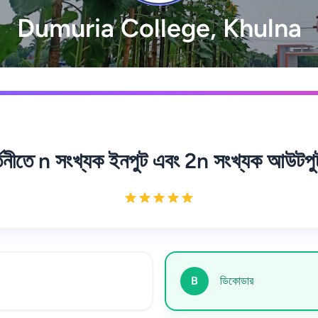
Dumuria College, Khulna
্তনীতে n সংখ্যক ইনপুট এবং 2n সংখ্যক আউটপু
B
ডিকোডার